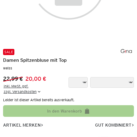
SALE
Damen Spitzenbluse mit Top
weiss
22,99 €
20,00 €
Vorheriger Preis:
Neuer Preis:
inkl. MwSt. ggf.

zzgl. Versandkosten
Leider ist dieser Artikel bereits ausverkauft.
In den Warenkorb
ARTIKEL MERKEN
GUT KOMBINIERT