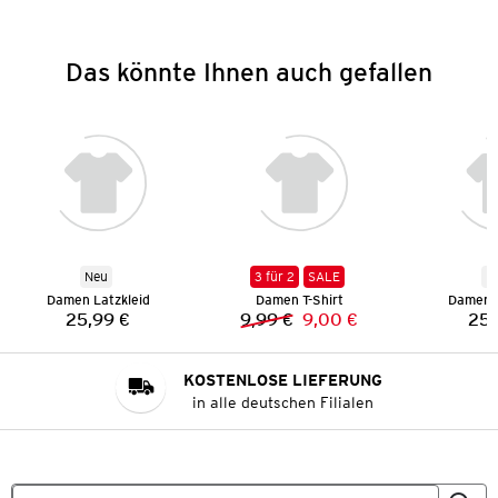
Das könnte Ihnen auch gefallen
Neu
3 für 2
SALE
N
Damen Latzkleid
Damen T-Shirt
Damen L
25,99 €
9,99 €
9,00 €
25,
Preis:
Vorheriger Preis:
Neuer Preis:
KOSTENLOSE LIEFERUNG
in alle deutschen Filialen