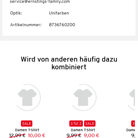
service@ernstings-family.com
Optik
:
Unifarben
Artikelnummer
:
8736760200
Wird von anderen häufig dazu
kombiniert
SALE
3 für 2
SALE
3 f
Damen T-Shirt
Damen T-Shirt
Damen 
12,99 €
10,00 €
9,99 €
9,00 €
9,
Vorheriger Preis:
Neuer Preis:
Vorheriger Preis:
Neuer Preis: