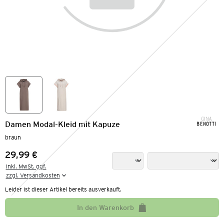
Damen Modal-Kleid mit Kapuze
braun
29,99 €
Preis:
inkl. MwSt. ggf.

zzgl. Versandkosten
Leider ist dieser Artikel bereits ausverkauft.
In den Warenkorb