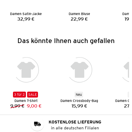
Damen Satin-Jacke
Damen Bluse
Damen
32,99 €
22,99 €
19,
Preis:
Preis:
Das könnte Ihnen auch gefallen
3 für 2
SALE
Neu
N
Damen T-Shirt
Damen Crossbody-Bag
Damen Co
9,99 €
9,00 €
15,99 €
27,
Vorheriger Preis:
Neuer Preis:
Preis:
KOSTENLOSE LIEFERUNG
in alle deutschen Filialen