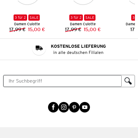
3 für 2
SALE
3 für 2
SALE
3 f
Damen Culotte
Damen Culotte
Damen 
17,99 €
15,00 €
17,99 €
15,00 €
17,
Vorheriger Preis:
Neuer Preis:
Vorheriger Preis:
Neuer Preis:
KOSTENLOSE LIEFERUNG
in alle deutschen Filialen