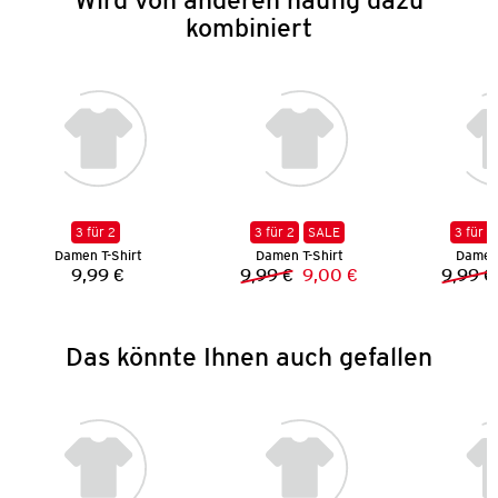
kombiniert
3 für 2
3 für 2
SALE
3 für 2
Damen T-Shirt
Damen T-Shirt
Damen 
9,99 €
9,99 €
9,00 €
9,99 €
Preis:
Vorheriger Preis:
Neuer Preis:
Das könnte Ihnen auch gefallen