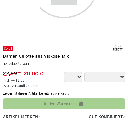
SALE
Damen Culotte aus Viskose-Mix
hellbeige / braun
22,99 €
20,00 €
Vorheriger Preis:
Neuer Preis:
inkl. MwSt. ggf.

zzgl. Versandkosten
Leider ist dieser Artikel bereits ausverkauft.
In den Warenkorb
ARTIKEL MERKEN
GUT KOMBINIERT