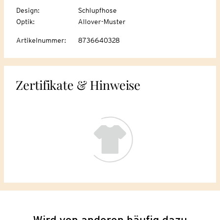
Design
:
Schlupfhose
Optik
:
Allover-Muster
Artikelnummer
:
8736640328
Zertifikate & Hinweise
Wird von anderen häufig dazu