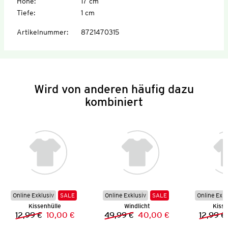
Höhe
:
17 cm
Tiefe
:
1 cm
Artikelnummer
:
8721470315
Wird von anderen häufig dazu
kombiniert
Online Exklusiv
SALE
Online Exklusiv
SALE
Online Exkl
Kissenhülle
Windlicht
Kisse
12,99 €
10,00 €
49,99 €
40,00 €
12,99 €
Vorheriger Preis:
Neuer Preis:
Vorheriger Preis:
Neuer Preis: