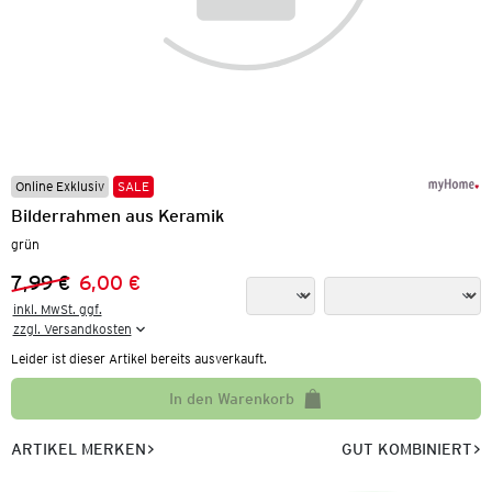
Online Exklusiv
SALE
Bilderrahmen aus Keramik
grün
7,99 €
6,00 €
Vorheriger Preis:
Neuer Preis:
inkl. MwSt. ggf.

zzgl. Versandkosten
Leider ist dieser Artikel bereits ausverkauft.
In den Warenkorb
ARTIKEL MERKEN
GUT KOMBINIERT