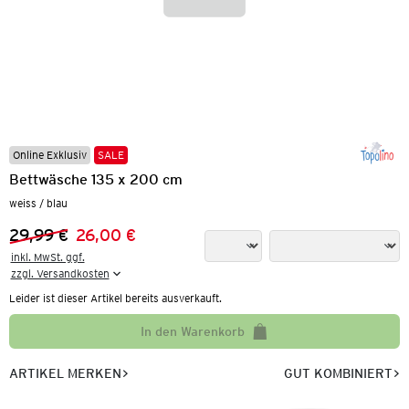
Online Exklusiv
SALE
Bettwäsche 135 x 200 cm
weiss / blau
29,99 €
26,00 €
Vorheriger Preis:
Neuer Preis:
inkl. MwSt. ggf.

zzgl. Versandkosten
Leider ist dieser Artikel bereits ausverkauft.
In den Warenkorb
ARTIKEL MERKEN
GUT KOMBINIERT