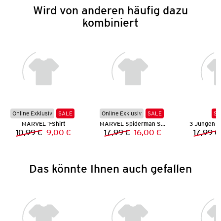
Wird von anderen häufig dazu
kombiniert
Online Exklusiv
SALE
Online Exklusiv
SALE
SA
MARVEL T-Shirt
MARVEL Spiderman Shorty
3 Jungen 
10,99 €
9,00 €
17,99 €
16,00 €
17,99 €
Vorheriger Preis:
Neuer Preis:
Vorheriger Preis:
Neuer Preis:
Das könnte Ihnen auch gefallen