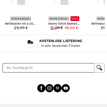
Online Exklusiv
Online Exklusiv
SALE
Online 
Bettwäsche 135 x 200 cm
Disney Stitch Badeponcho
29,99 €
17,99 €
14,00 €
29,
Preis:
Vorheriger Preis:
Neuer Preis:
KOSTENLOSE LIEFERUNG
in alle deutschen Filialen