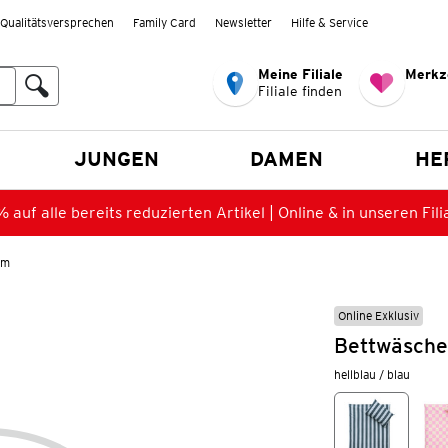
Qualitätsversprechen
Family Card
Newsletter
Hilfe & Service
Meine Filiale
Merkz
Filiale finden
en
JUNGEN
DAMEN
HE
 auf alle bereits reduzierten Artikel | Online & in unseren Fili
cm
Online Exklusiv
Bettwäsche
hellblau / blau