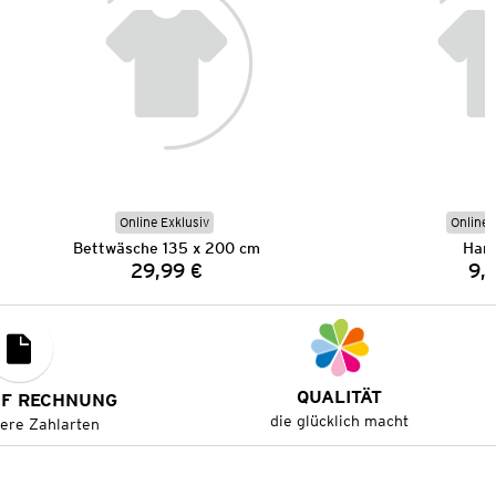
Online Exklusiv
Online 
Bettwäsche 135 x 200 cm
Han
29,99 €
9,
Preis:
QUALITÄT
UF RECHNUNG
die glücklich macht
tere Zahlarten