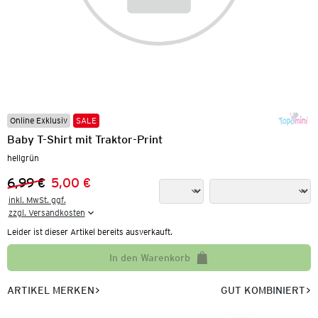
Online Exklusiv
SALE
Baby T-Shirt mit Traktor-Print
hellgrün
6,99 €
5,00 €
Vorheriger Preis:
Neuer Preis:
inkl. MwSt. ggf.

zzgl. Versandkosten
Leider ist dieser Artikel bereits ausverkauft.
In den Warenkorb
ARTIKEL MERKEN
GUT KOMBINIERT