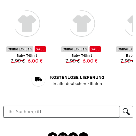
Online Exklusiv
SALE
Online Exklusiv
SALE
Online Exkl
Baby T-Shirt
Baby T-Shirt
Baby 
7,99 €
6,00 €
7,99 €
6,00 €
7,99 €
Vorheriger Preis:
Neuer Preis:
Vorheriger Preis:
Neuer Preis:
KOSTENLOSE LIEFERUNG
in alle deutschen Filialen