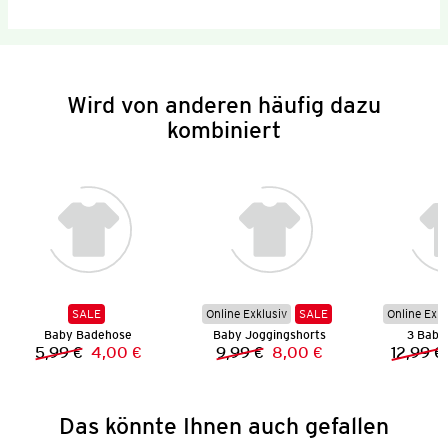
Wird von anderen häufig dazu
kombiniert
SALE
Online Exklusiv
SALE
Online Exkl
Baby Badehose
Baby Joggingshorts
3 Baby 
5,99 €
4,00 €
9,99 €
8,00 €
12,99 €
Vorheriger Preis:
Neuer Preis:
Vorheriger Preis:
Neuer Preis:
Das könnte Ihnen auch gefallen