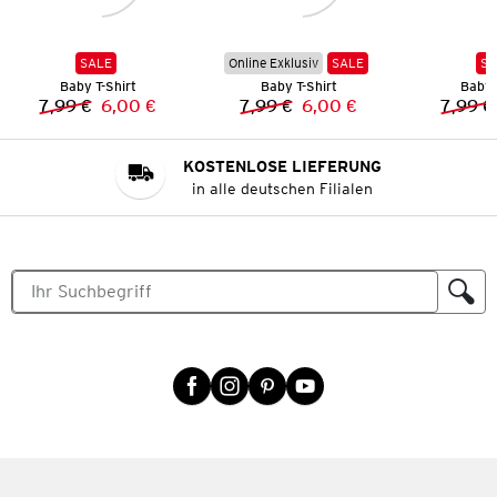
SALE
Online Exklusiv
SALE
SA
Baby T-Shirt
Baby T-Shirt
Baby 
7,99 €
6,00 €
7,99 €
6,00 €
7,99 €
Vorheriger Preis:
Neuer Preis:
Vorheriger Preis:
Neuer Preis:
KOSTENLOSE LIEFERUNG
in alle deutschen Filialen