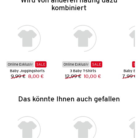
kombiniert
Online Exklusiv
SALE
Online Exklusiv
SALE
SA
Baby Joggingshorts
3 Baby T-Shirts
Baby Ba
9,99 €
8,00 €
12,99 €
10,00 €
7,99 €
Vorheriger Preis:
Neuer Preis:
Vorheriger Preis:
Neuer Preis:
Das könnte Ihnen auch gefallen