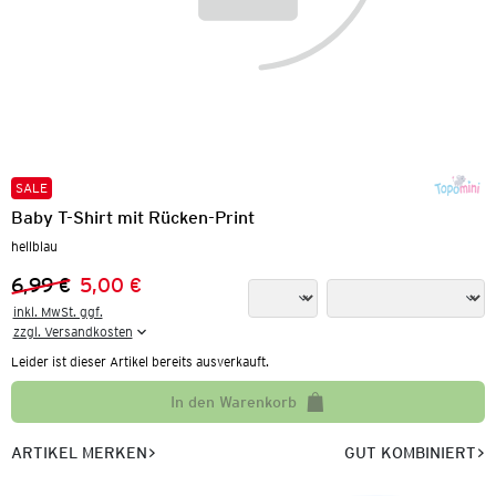
SALE
Baby T-Shirt mit Rücken-Print
hellblau
6,99 €
5,00 €
Vorheriger Preis:
Neuer Preis:
inkl. MwSt. ggf.

zzgl. Versandkosten
Leider ist dieser Artikel bereits ausverkauft.
In den Warenkorb
ARTIKEL MERKEN
GUT KOMBINIERT