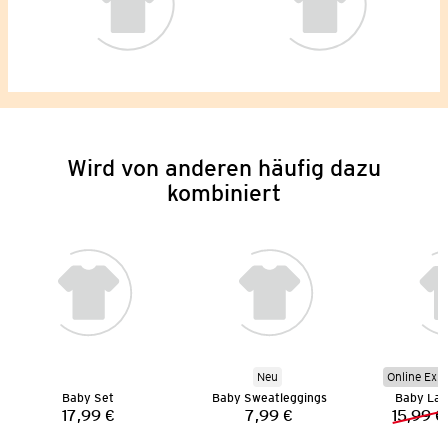
Wird von anderen häufig dazu
kombiniert
Neu
Online Exkl
Baby Set
Baby Sweatleggings
Baby La
17,99 €
7,99 €
15,99 €
Preis:
Preis: