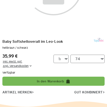
Baby Softshelloverall im Leo-Look
hellbraun / schwarz
35,99 €
Preis:
inkl. MwSt. ggf.

zzgl. Versandkosten
Verfügbar
In den Warenkorb
ARTIKEL MERKEN
GUT KOMBINIERT