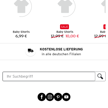
SALE
SA
Baby Shorts
Baby Shorts
Baby 
6,99 €
12,99 €
10,00 €
12,99 €
Preis:
Vorheriger Preis:
Neuer Preis:
KOSTENLOSE LIEFERUNG
in alle deutschen Filialen