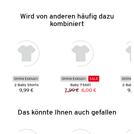
Wird von anderen häufig dazu
kombiniert
Online Exklusiv
Online Exklusiv
SALE
Online 
2 Baby Shorts
Baby T-Shirt
2 Baby
9,99 €
7,99 €
6,00 €
9,
Preis:
Vorheriger Preis:
Neuer Preis:
Das könnte Ihnen auch gefallen