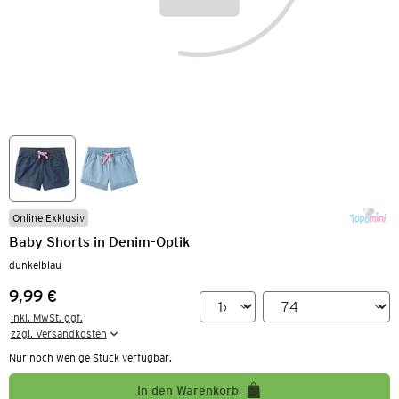
Online Exklusiv
Baby Shorts in Denim-Optik
dunkelblau
9,99 €
Preis:
inkl. MwSt. ggf.

zzgl. Versandkosten
Nur noch wenige Stück verfügbar.
In den Warenkorb