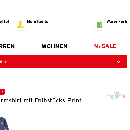
ettel
Mein Konto
Warenkorb
RREN
WOHNEN
% SALE
alen
LE
rmshirt mit Frühstücks-Print