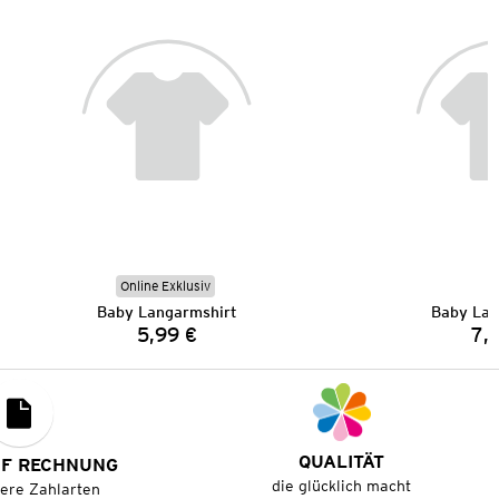
Online Exklusiv
Baby Langarmshirt
Baby Lan
5,99 €
7,
Preis:
QUALITÄT
UF RECHNUNG
die glücklich macht
tere Zahlarten