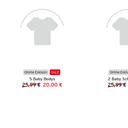
Online Exklusiv
SALE
Online Exkl
5 Baby Bodys
2 Baby Sc
25,99 €
20,00 €
25,99 €
Vorheriger Preis:
Neuer Preis: