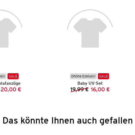
usiv
SALE
Online Exklusiv
SALE
hlafanzüge
Baby UV-Set
20,00 €
19,99 €
16,00 €
Vorheriger Preis:
Neuer Preis:
Vorheriger Preis:
Neuer Preis:
Das könnte Ihnen auch gefallen