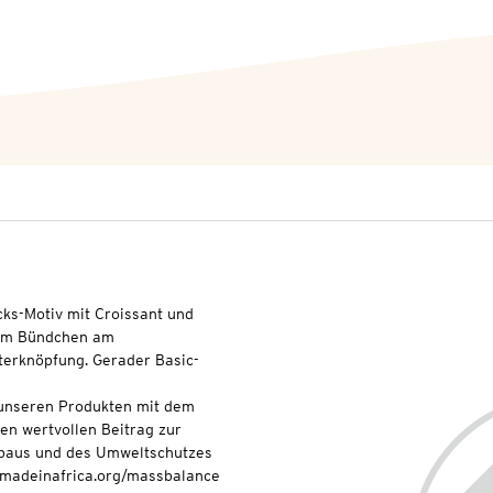
cks-Motiv mit Croissant und
inem Bündchen am
lterknöpfung. Gerader Basic-
t unseren Produkten mit dem
nen wertvollen Beitrag zur
baus und des Umweltschutzes
onmadeinafrica.org/massbalance