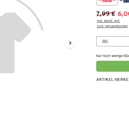
7,99 €
6,0
Vorheriger 
Neuer Preis
inkl. MwSt. ggf.

zzgl. Versandkosten
Nur noch wenige Stü
ARTIKEL MERK