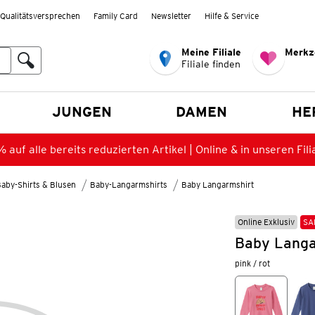
Qualitätsversprechen
Family Card
Newsletter
Hilfe & Service
Meine Filiale
Merkz
Filiale finden
en
JUNGEN
DAMEN
HE
 auf alle bereits reduzierten Artikel | Online & in unseren Fili
aby-Shirts & Blusen
Baby-Langarmshirts
Baby Langarmshirt
Online Exklusiv
SA
Baby Langa
pink / rot