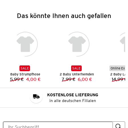
Das könnte Ihnen auch gefallen
SALE
SALE
Online Exkl
Baby Strumpfhose
2 Baby Unterhemden
2 Baby La
5,99 €
4,00 €
7,99 €
6,00 €
14,99 €
Vorheriger Preis:
Neuer Preis:
Vorheriger Preis:
Neuer Preis:
KOSTENLOSE LIEFERUNG
in alle deutschen Filialen