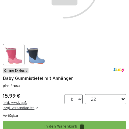
Online Exklusiv
Baby Gummistiefel mit Anhänger
pink / rosa
15,99 €
Preis:
inkl. MwSt. ggf.

zzgl. Versandkosten
Verfügbar
In den Warenkorb