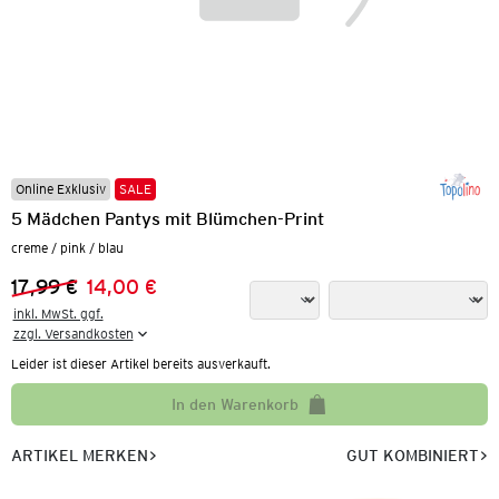
Online Exklusiv
SALE
5 Mädchen Pantys mit Blümchen-Print
creme / pink / blau
17,99 €
14,00 €
Vorheriger Preis:
Neuer Preis:
inkl. MwSt. ggf.

zzgl. Versandkosten
Leider ist dieser Artikel bereits ausverkauft.
In den Warenkorb
ARTIKEL MERKEN
GUT KOMBINIERT