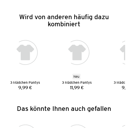
Wird von anderen häufig dazu
kombiniert
Neu
3 Mädchen Pantys
3 Mädchen Pantys
3 Mädch
9,99 €
11,99 €
9,
Preis:
Preis:
Das könnte Ihnen auch gefallen