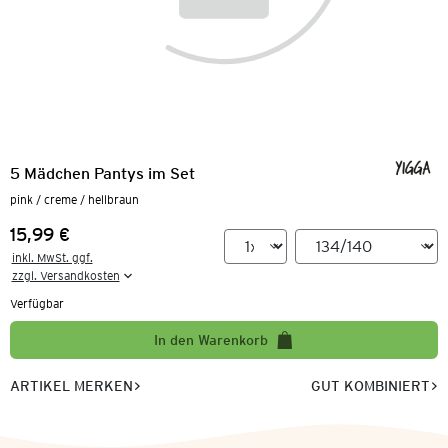
5 Mädchen Pantys im Set
pink / creme / hellbraun
15,99 €
Preis:
inkl. MwSt. ggf.

zzgl. Versandkosten
Verfügbar
In den Warenkorb
ARTIKEL MERKEN
GUT KOMBINIERT