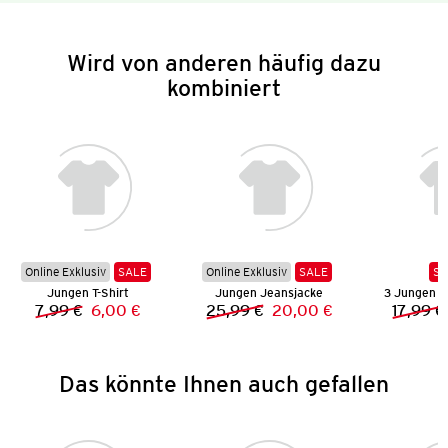
Wird von anderen häufig dazu
kombiniert
Online Exklusiv
SALE
Online Exklusiv
SALE
SA
Jungen T-Shirt
Jungen Jeansjacke
3 Jungen 
7,99 €
6,00 €
25,99 €
20,00 €
17,99 €
Vorheriger Preis:
Neuer Preis:
Vorheriger Preis:
Neuer Preis:
Das könnte Ihnen auch gefallen