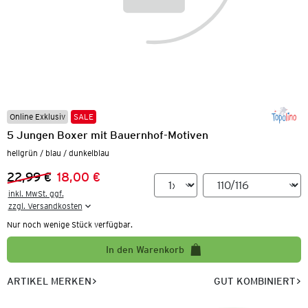
Online Exklusiv
SALE
5 Jungen Boxer mit Bauernhof-Motiven
hellgrün / blau / dunkelblau
22,99 €
18,00 €
Vorheriger Preis:
Neuer Preis:
inkl. MwSt. ggf.

zzgl. Versandkosten
Nur noch wenige Stück verfügbar.
In den Warenkorb
ARTIKEL MERKEN
GUT KOMBINIERT