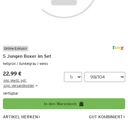
Online Exklusiv
5 Jungen Boxer im Set
hellgrün / dunkelgrau / weiss
22,99 €
Preis:
inkl. MwSt. ggf.

zzgl. Versandkosten
Verfügbar
In den Warenkorb
ARTIKEL MERKEN
GUT KOMBINIERT