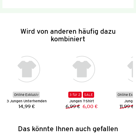
Wird von anderen häufig dazu
kombiniert
Online Exklusiv
3 für 2
SALE
Online Exkl
3 Jungen Unterhemden
Jungen T-Shirt
Jungen
14,99 €
6,99 €
6,00 €
11,99 €
Preis:
Vorheriger Preis:
Neuer Preis:
Das könnte Ihnen auch gefallen