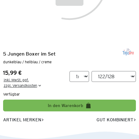
5 Jungen Boxer im Set
dunkelblau / hellblau / creme
15,99 €
Preis:
inkl. MwSt. ggf.

zzgl. Versandkosten
Verfügbar
In den Warenkorb
ARTIKEL MERKEN
GUT KOMBINIERT