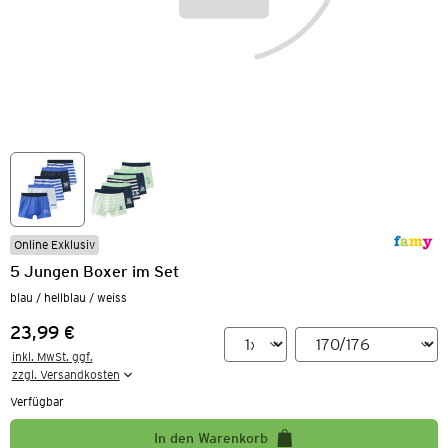
Online Exklusiv
5 Jungen Boxer im Set
blau / hellblau / weiss
23,99 €
Preis:
inkl. MwSt. ggf.

zzgl. Versandkosten
Verfügbar
In den Warenkorb