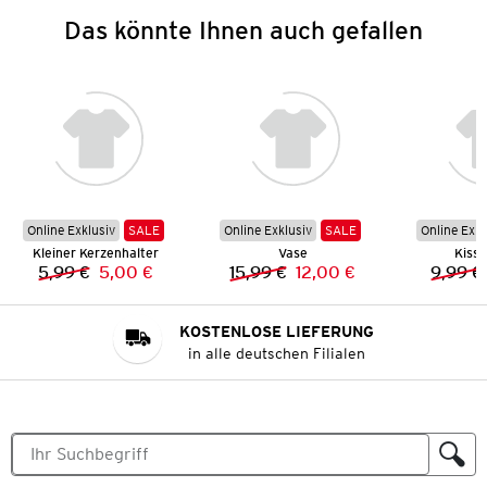
Das könnte Ihnen auch gefallen
Online Exklusiv
SALE
Online Exklusiv
SALE
Online Exkl
Kleiner Kerzenhalter
Vase
Kisse
5,99 €
5,00 €
15,99 €
12,00 €
9,99 €
Vorheriger Preis:
Neuer Preis:
Vorheriger Preis:
Neuer Preis:
KOSTENLOSE LIEFERUNG
in alle deutschen Filialen