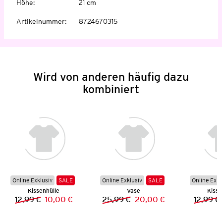
Höhe
:
21 cm
Artikelnummer
:
8724670315
Wird von anderen häufig dazu
kombiniert
Online Exklusiv
SALE
Online Exklusiv
SALE
Online Exkl
Kissenhülle
Vase
Kisse
12,99 €
10,00 €
25,99 €
20,00 €
12,99 €
Vorheriger Preis:
Neuer Preis:
Vorheriger Preis:
Neuer Preis: