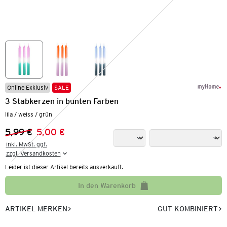
Online Exklusiv
SALE
3 Stabkerzen in bunten Farben
lila / weiss / grün
5,99 €
5,00 €
Vorheriger Preis:
Neuer Preis:
inkl. MwSt. ggf.

zzgl. Versandkosten
Leider ist dieser Artikel bereits ausverkauft.
In den Warenkorb
ARTIKEL MERKEN
GUT KOMBINIERT