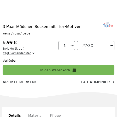
3 Paar Mädchen Socken mit Tier-Motiven
weiss / rosa / beige
5,99 €
Preis:
inkl. MwSt. ggf.

zzgl. Versandkosten
Verfügbar
In den Warenkorb
ARTIKEL MERKEN
GUT KOMBINIERT
Details
Material
Pflege