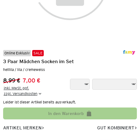
Online Exklusiv
SALE
3 Paar Mädchen Socken im Set
helllila / lila / cremeweiss
8,99 €
7,00 €
Vorheriger Preis:
Neuer Preis:
inkl. MwSt. ggf.

zzgl. Versandkosten
Leider ist dieser Artikel bereits ausverkauft.
In den Warenkorb
ARTIKEL MERKEN
GUT KOMBINIERT