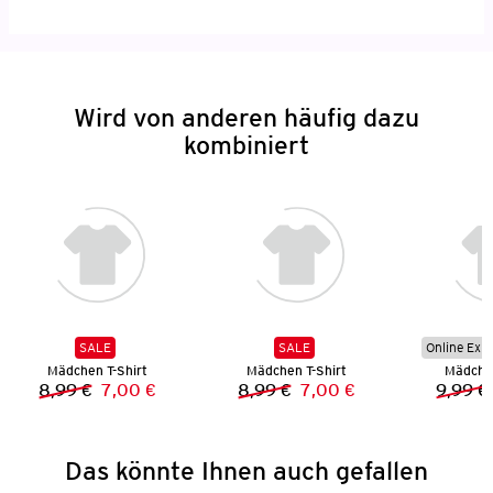
Wird von anderen häufig dazu
kombiniert
SALE
SALE
Online Exkl
Mädchen T-Shirt
Mädchen T-Shirt
Mädchen
8,99 €
7,00 €
8,99 €
7,00 €
9,99 €
Vorheriger Preis:
Neuer Preis:
Vorheriger Preis:
Neuer Preis:
Das könnte Ihnen auch gefallen