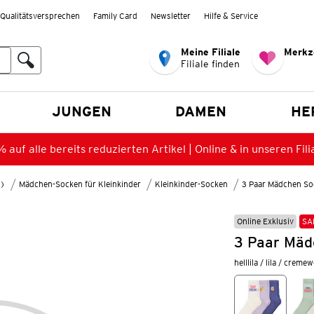
Qualitätsversprechen
Family Card
Newsletter
Hilfe & Service
Meine Filiale
Merkz
Filiale finden
en
JUNGEN
DAMEN
HE
 auf alle bereits reduzierten Artikel | Online & in unseren Fili
8)
Mädchen-Socken für Kleinkinder
Kleinkinder-Socken
3 Paar Mädchen So
Online Exklusiv
SA
3 Paar Mäd
helllila / lila / creme