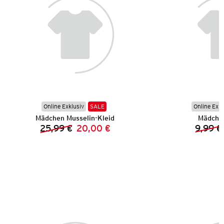
Online Exklusiv
SALE
Online Exkl
Mädchen Musselin-Kleid
Mädchen
25,99 €
20,00 €
9,99 €
Vorheriger Preis:
Neuer Preis: