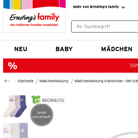
Mehr von Ernsting’s family
Keine Suchvorschläge gefund
NEU
BABY
MÄDCHEN
50%
Startseite
Mädchenkleidung
Mädchenkleidung Kleinkinder (98-12
NACHHALTIG
Leider
Artikel leider ausverkauft
ausverkauft