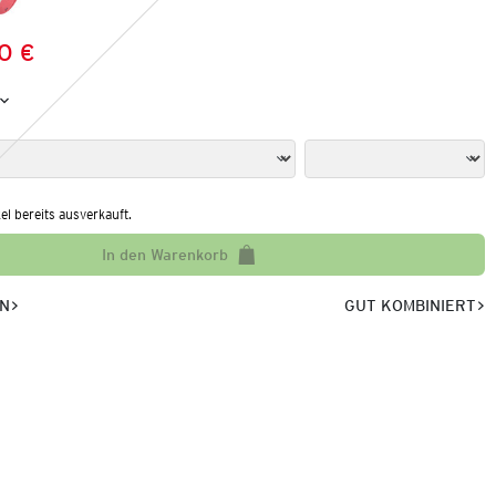
0 €
Preis:
:
kel bereits ausverkauft.
In den Warenkorb
EN
GUT KOMBINIERT