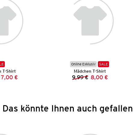
LE
Online Exklusiv
SALE
 T-Shirt
Mädchen T-Shirt
7,00 €
9,99 €
8,00 €
Vorheriger Preis:
Neuer Preis:
Vorheriger Preis:
Neuer Preis:
Das könnte Ihnen auch gefallen