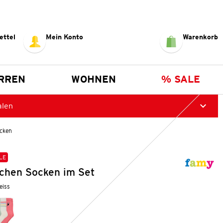
ettel
Mein Konto
Warenkorb
RREN
WOHNEN
% SALE
alen
cken
LE
chen Socken im Set
weiss