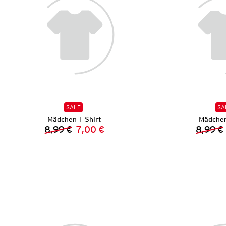
SALE
SA
Mädchen T-Shirt
Mädchen
8,99 €
7,00 €
8,99 €
Vorheriger Preis:
Neuer Preis: