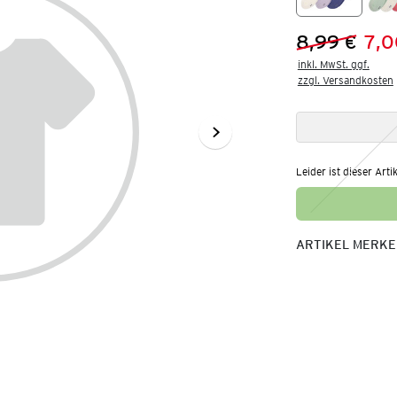
8,99 €
7,0
Vorheriger 
Neuer Preis
inkl. MwSt. ggf.

zzgl. Versandkosten
Leider ist dieser Arti
ARTIKEL MERK