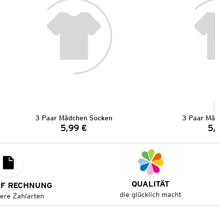
N
3 Paar Mädchen Socken
3 Paar Mäd
5,99 €
5,
Preis:
QUALITÄT
UF RECHNUNG
die glücklich macht
tere Zahlarten