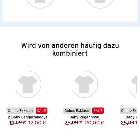
Wird von anderen häufig dazu
kombiniert
Online Exklusiv
SALE
Online Exklusiv
SALE
Online Exkl
2 Baby Langarmbodys
Baby Regenhose
Baby R
14,99 €
12,00 €
25,99 €
20,00 €
25,99 €
Vorheriger Preis:
Neuer Preis:
Vorheriger Preis:
Neuer Preis: