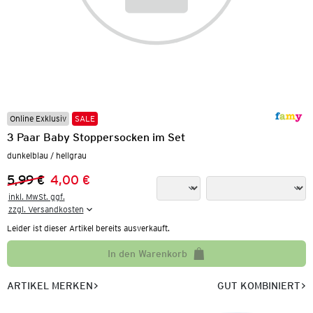
Online Exklusiv
SALE
3 Paar Baby Stoppersocken im Set
dunkelblau / hellgrau
5,99 €
4,00 €
Vorheriger Preis:
Neuer Preis:
inkl. MwSt. ggf.

zzgl. Versandkosten
Leider ist dieser Artikel bereits ausverkauft.
In den Warenkorb
ARTIKEL MERKEN
GUT KOMBINIERT