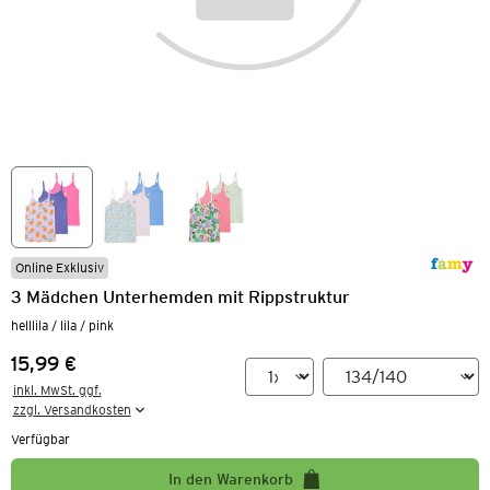
Online Exklusiv
3 Mädchen Unterhemden mit Rippstruktur
helllila / lila / pink
15,99 €
Preis:
inkl. MwSt. ggf.

zzgl. Versandkosten
Verfügbar
In den Warenkorb