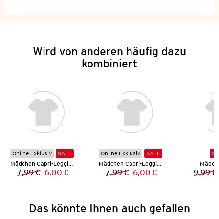
Wird von anderen häufig dazu
kombiniert
Online Exklusiv
SALE
Online Exklusiv
SALE
SA
Mädchen Capri-Leggings
Mädchen Capri-Leggings
Mädch
7,99 €
6,00 €
7,99 €
6,00 €
9,99 €
Vorheriger Preis:
Neuer Preis:
Vorheriger Preis:
Neuer Preis:
Das könnte Ihnen auch gefallen