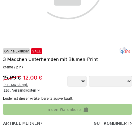
Online Exklusiv
SALE
3 Mädchen Unterhemden mit Blumen-Print
creme / pink
15,99 €
12,00 €
Vorheriger Preis:
Neuer Preis:
inkl. MwSt. ggf.

zzgl. Versandkosten
Leider ist dieser Artikel bereits ausverkauft.
In den Warenkorb
ARTIKEL MERKEN
GUT KOMBINIERT