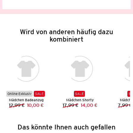
Wird von anderen häufig dazu
kombiniert
Online Exklusiv
SALE
SALE
SA
Mädchen Badeanzug
Mädchen Shorty
Mädchen
12,99 €
10,00 €
17,99 €
14,00 €
7,99 €
Vorheriger Preis:
Neuer Preis:
Vorheriger Preis:
Neuer Preis:
Das könnte Ihnen auch gefallen