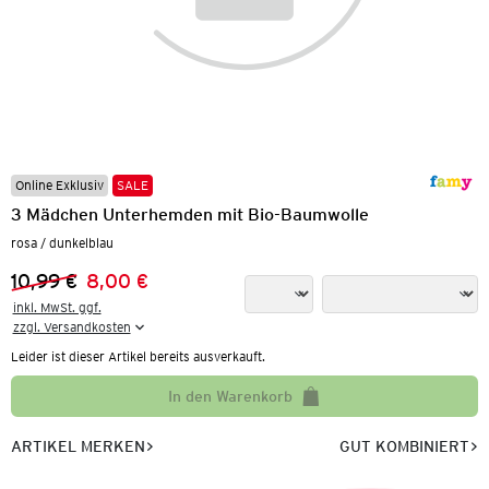
Online Exklusiv
SALE
3 Mädchen Unterhemden mit Bio-Baumwolle
rosa / dunkelblau
10,99 €
8,00 €
Vorheriger Preis:
Neuer Preis:
inkl. MwSt. ggf.

zzgl. Versandkosten
Leider ist dieser Artikel bereits ausverkauft.
In den Warenkorb
ARTIKEL MERKEN
GUT KOMBINIERT