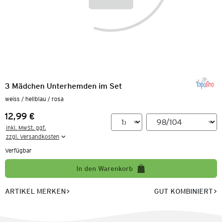
3 Mädchen Unterhemden im Set
weiss / hellblau / rosa
12,99 €
Preis:
inkl. MwSt. ggf.

zzgl. Versandkosten
Verfügbar
In den Warenkorb
ARTIKEL MERKEN
GUT KOMBINIERT