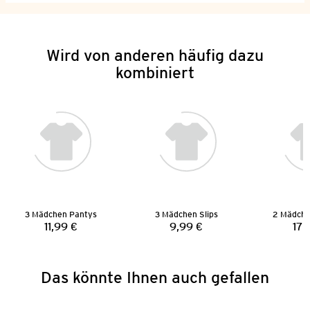
Wird von anderen häufig dazu
kombiniert
3 Mädchen Pantys
3 Mädchen Slips
2 Mädche
11,99 €
9,99 €
17,
Preis:
Preis:
Das könnte Ihnen auch gefallen