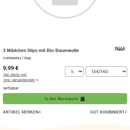
3 Mädchen Slips mit Bio-Baumwolle
cremeweiss / blau
9,99 €
Preis:
inkl. MwSt. ggf.

zzgl. Versandkosten
Verfügbar
In den Warenkorb
ARTIKEL MERKEN
GUT KOMBINIERT