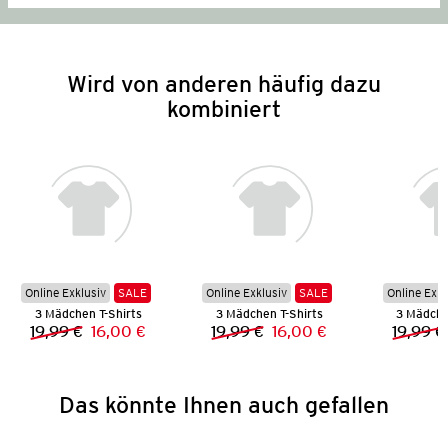
Wird von anderen häufig dazu
kombiniert
Online Exklusiv
SALE
Online Exklusiv
SALE
Online Exkl
3 Mädchen T-Shirts
3 Mädchen T-Shirts
3 Mädche
19,99 €
16,00 €
19,99 €
16,00 €
19,99 €
Vorheriger Preis:
Neuer Preis:
Vorheriger Preis:
Neuer Preis:
Das könnte Ihnen auch gefallen