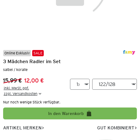
Online Exklusiv
SALE
3 Mädchen Radler im Set
salbei / koralle
15,99 €
12,00 €
Vorheriger Preis:
Neuer Preis:
inkl. MwSt. ggf.

zzgl. Versandkosten
Nur noch wenige Stück verfügbar.
In den Warenkorb
ARTIKEL MERKEN
GUT KOMBINIERT