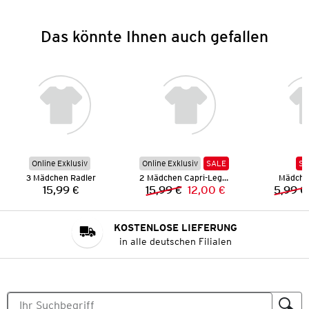
Das könnte Ihnen auch gefallen
Online Exklusiv
Online Exklusiv
SALE
SA
3 Mädchen Radler
2 Mädchen Capri-Leggings
Mädche
15,99 €
15,99 €
12,00 €
5,99 €
Preis:
Vorheriger Preis:
Neuer Preis:
KOSTENLOSE LIEFERUNG
in alle deutschen Filialen