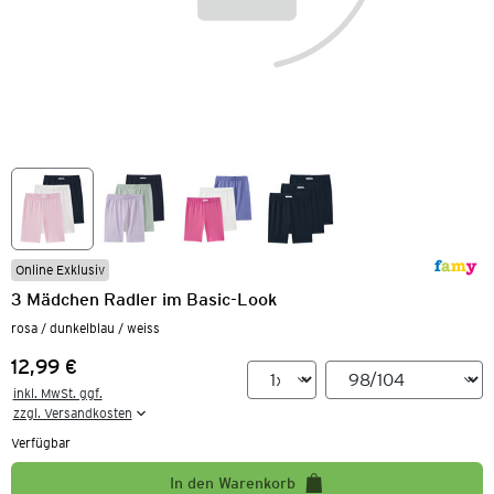
Online Exklusiv
3 Mädchen Radler im Basic-Look
rosa / dunkelblau / weiss
12,99 €
Preis:
inkl. MwSt. ggf.

zzgl. Versandkosten
Verfügbar
In den Warenkorb