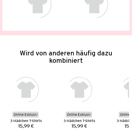
Wird von anderen häufig dazu
kombiniert
Online Exklusiv
Online Exklusiv
Online 
3 Mädchen T-Shirts
3 Mädchen T-Shirts
3 Mädche
15,99 €
15,99 €
15,
Preis:
Preis: