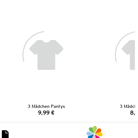
3 Mädchen Pantys
3 Mädch
9,99 €
8,
Preis: