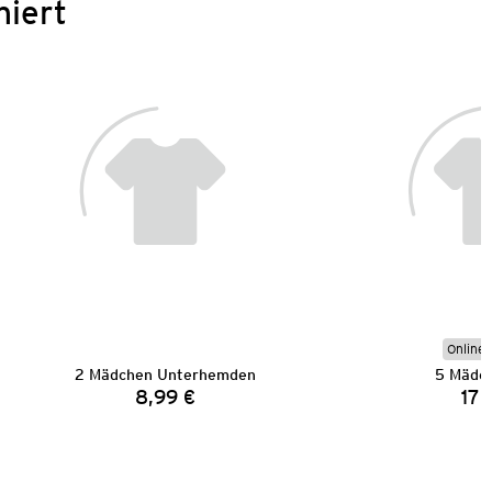
niert
Online 
2 Mädchen Unterhemden
5 Mädch
8,99 €
17,
Preis: