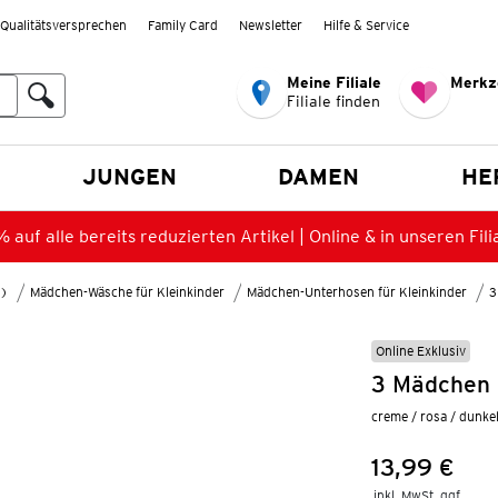
Qualitätsversprechen
Family Card
Newsletter
Hilfe & Service
Meine Filiale
Merkz
Filiale finden
en
JUNGEN
DAMEN
HE
 auf alle bereits reduzierten Artikel | Online & in unseren Fili
8)
Mädchen-Wäsche für Kleinkinder
Mädchen-Unterhosen für Kleinkinder
3
Online Exklusiv
3 Mädchen 
creme / rosa / dunkel
13,99 €
Preis:
inkl. MwSt. ggf.
