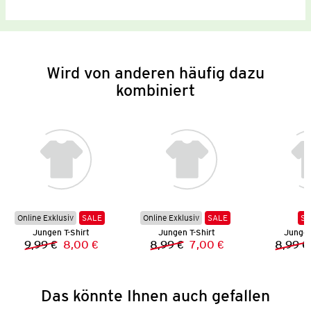
Wird von anderen häufig dazu
kombiniert
Online Exklusiv
SALE
Online Exklusiv
SALE
SA
Jungen T-Shirt
Jungen T-Shirt
Jungen
9,99 €
8,00 €
8,99 €
7,00 €
8,99 €
Vorheriger Preis:
Neuer Preis:
Vorheriger Preis:
Neuer Preis:
Das könnte Ihnen auch gefallen