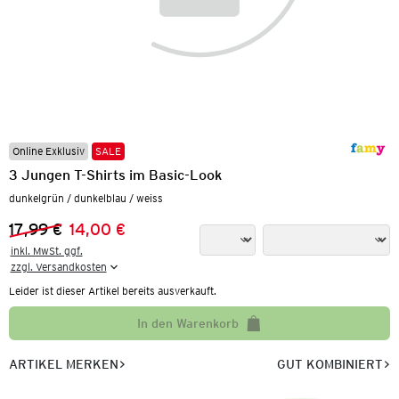
Online Exklusiv
SALE
3 Jungen T-Shirts im Basic-Look
dunkelgrün / dunkelblau / weiss
17,99 €
14,00 €
Vorheriger Preis:
Neuer Preis:
inkl. MwSt. ggf.

zzgl. Versandkosten
Leider ist dieser Artikel bereits ausverkauft.
In den Warenkorb
ARTIKEL MERKEN
GUT KOMBINIERT