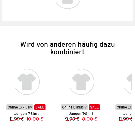
Wird von anderen häufig dazu
kombiniert
Online Exklusiv
SALE
Online Exklusiv
SALE
Online Exkl
Jungen T-Shirt
Jungen T-Shirt
Jungen
11,99 €
10,00 €
9,99 €
8,00 €
11,99 €
Vorheriger Preis:
Neuer Preis:
Vorheriger Preis:
Neuer Preis: