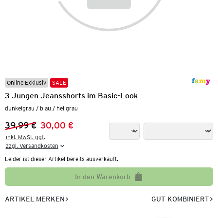
Online Exklusiv
SALE
3 Jungen Jeansshorts im Basic-Look
dunkelgrau / blau / hellgrau
39,99 €
30,00 €
Vorheriger Preis:
Neuer Preis:
inkl. MwSt. ggf.

zzgl. Versandkosten
Leider ist dieser Artikel bereits ausverkauft.
In den Warenkorb
ARTIKEL MERKEN
GUT KOMBINIERT