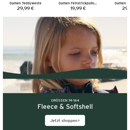
Damen Teddyweste
Damen Feinstrickpullover
Damen T
29,99 €
19,99 €
29,
Preis:
Preis:
GRÖSSEN 74-164
Fleece & Softshell
Jetzt shoppen