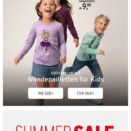
GRÖSSEN 98-164
Wendepailletten für Kids
98-128
134-164