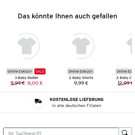
Das könnte Ihnen auch gefallen
Online Exklusiv
SALE
Online Exklusiv
Online Exkl
3 Baby Radler
2 Baby Shorts
2 Baby Cap
9,99 €
8,00 €
9,99 €
12,99 €
Vorheriger Preis:
Neuer Preis:
Preis:
KOSTENLOSE LIEFERUNG
in alle deutschen Filialen