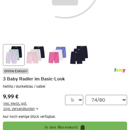
Online Exklusiv
3 Baby Radler im Basic-Look
helllila / dunkelblau / salbei
9,99 €
Preis:
inkl. MwSt. ggf.

zzgl. Versandkosten
Nur noch wenige Stück verfügbar.
In den Warenkorb