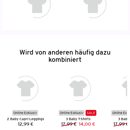
Wird von anderen häufig dazu
kombiniert
Online Exklusiv
Online Exklusiv
SALE
Online Exkl
2 Baby Capri-Leggings
3 Baby T-Shirts
3 Baby 
12,99 €
17,99 €
14,00 €
17,99 €
Preis:
Vorheriger Preis:
Neuer Preis: