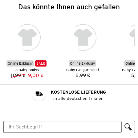
Das könnte Ihnen auch gefallen
Online Exklusiv
SALE
Online Exklusiv
Online 
3 Baby Bodys
Baby Langarmshirt
Baby Lan
11,99 €
9,00 €
5,99 €
5,
Vorheriger Preis:
Neuer Preis:
Preis:
KOSTENLOSE LIEFERUNG
in alle deutschen Filialen