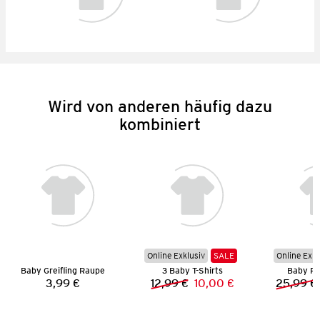
Wird von anderen häufig dazu
kombiniert
Online Exklusiv
SALE
Online Exkl
Baby Greifling Raupe
3 Baby T-Shirts
Baby R
3,99 €
12,99 €
10,00 €
25,99 €
Preis:
Vorheriger Preis:
Neuer Preis: