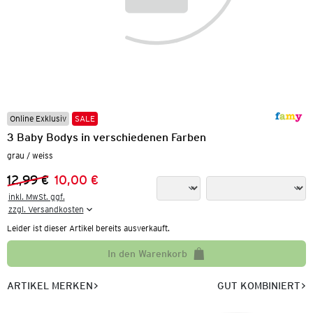
Online Exklusiv
SALE
3 Baby Bodys in verschiedenen Farben
grau / weiss
12,99 €
10,00 €
Vorheriger Preis:
Neuer Preis:
inkl. MwSt. ggf.

zzgl. Versandkosten
Leider ist dieser Artikel bereits ausverkauft.
In den Warenkorb
ARTIKEL MERKEN
GUT KOMBINIERT