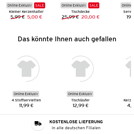
Online Exklusiv
SALE
Online Exklusiv
SALE
Online 
Kleiner Kerzenhalter
Tischdecke
Servie
5,99 €
5,00 €
25,99 €
20,00 €
19,
Vorheriger Preis:
Neuer Preis:
Vorheriger Preis:
Neuer Preis:
Das könnte Ihnen auch gefallen
Online Exklusiv
Online Exklusiv
4 Stoffservietten
Tischläufer
Kerze
11,99 €
12,99 €
4,
Preis:
Preis:
KOSTENLOSE LIEFERUNG
in alle deutschen Filialen