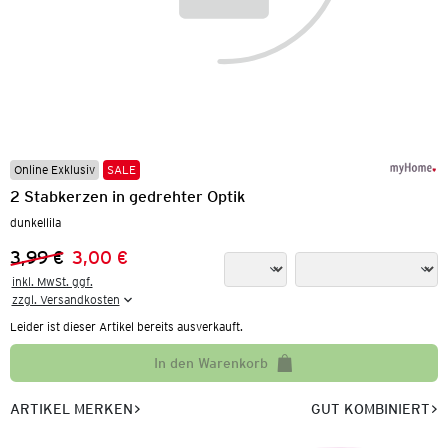
Online Exklusiv
SALE
2 Stabkerzen in gedrehter Optik
dunkellila
3,99 €
3,00 €
Vorheriger Preis:
Neuer Preis:
inkl. MwSt. ggf.

zzgl. Versandkosten
Leider ist dieser Artikel bereits ausverkauft.
In den Warenkorb
ARTIKEL MERKEN
GUT KOMBINIERT