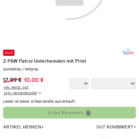
SALE
2 PAW Patrol Unterhemden mit Print
dunkelblau / hellgrau
12,99 €
10,00 €
Vorheriger Preis:
Neuer Preis:
inkl. MwSt. ggf.

zzgl. Versandkosten
Leider ist dieser Artikel bereits ausverkauft.
In den Warenkorb
ARTIKEL MERKEN
GUT KOMBINIERT