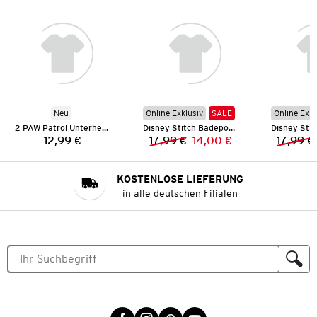
Neu
Online Exklusiv
SALE
Online Exkl
2 PAW Patrol Unterhemden
Disney Stitch Badeponcho
12,99 €
17,99 €
14,00 €
17,99 €
Preis:
Vorheriger Preis:
Neuer Preis:
KOSTENLOSE LIEFERUNG
in alle deutschen Filialen