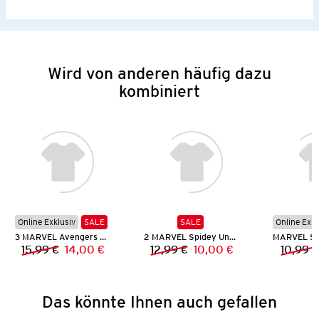
Wird von anderen häufig dazu
kombiniert
Online Exklusiv
SALE
SALE
Online Exkl
3 MARVEL Avengers Unterhemden
2 MARVEL Spidey Unterhemden
15,99 €
14,00 €
12,99 €
10,00 €
10,99 €
Vorheriger Preis:
Neuer Preis:
Vorheriger Preis:
Neuer Preis:
Das könnte Ihnen auch gefallen