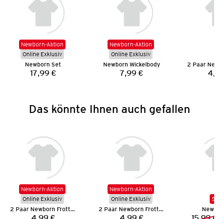
Newborn-Aktion
Newborn-Aktion
Online Exklusiv
Online Exklusiv
Newborn Set
Newborn Wickelbody
17,99 €
7,99 €
4,
Preis:
Preis:
Das könnte Ihnen auch gefallen
Newborn-Aktion
Newborn-Aktion
Online Exklusiv
Online Exklusiv
SA
2 Paar Newborn Frottee-Socken
2 Paar Newborn Frottee-Socken
Newbo
4,99 €
4,99 €
15,99 €