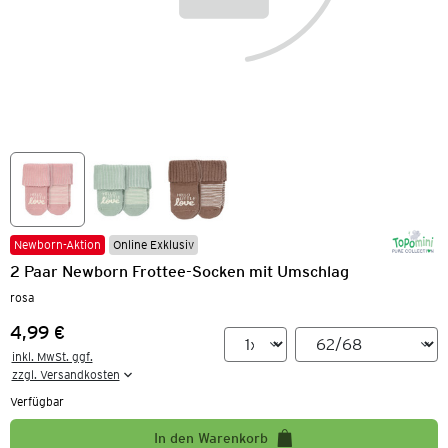
Newborn-Aktion
Online Exklusiv
2 Paar Newborn Frottee-Socken mit Umschlag
rosa
4,99 €
Preis:
inkl. MwSt. ggf.

zzgl. Versandkosten
Verfügbar
In den Warenkorb