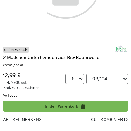
Online Exklusiv
2 Mädchen Unterhemden aus Bio-Baumwolle
creme / rosa
12,99 €
Preis:
inkl. MwSt. ggf.

zzgl. Versandkosten
Verfügbar
In den Warenkorb
ARTIKEL MERKEN
GUT KOMBINIERT