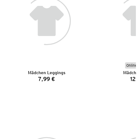
Online 
Mädchen Leggings
Mädche
7,99 €
12,
Preis: