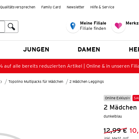
Qualitätsversprechen
Family Card
Newsletter
Hilfe & Service
Meine Filiale
Merkz
Filiale finden
en
JUNGEN
DAMEN
HE
 auf alle bereits reduzierten Artikel | Online & in unseren Fili
8)
Topolino Multipacks für Mädchen
2 Mädchen Leggings
Online Exklusiv
SA
2 Mädchen 
dunkelblau
12,99 €
10
Vorheriger 
Neuer Preis
inkl. MwSt. ggf.
