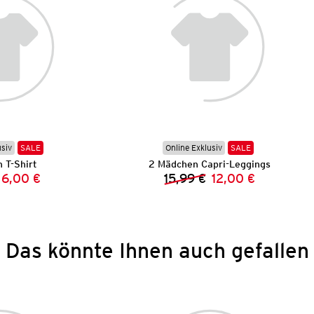
usiv
SALE
Online Exklusiv
SALE
 T-Shirt
2 Mädchen Capri-Leggings
6,00 €
15,99 €
12,00 €
Vorheriger Preis:
Neuer Preis:
Vorheriger Preis:
Neuer Preis:
Das könnte Ihnen auch gefallen