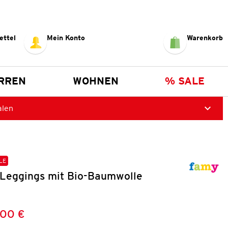
ettel
Mein Konto
Warenkorb
RREN
WOHNEN
% SALE
alen
LE
Leggings mit Bio-Baumwolle
,00 €
Preis:
: