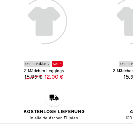
Online Exklusiv
SALE
Online 
2 Mädchen Leggings
2 Mädchen
15,99 €
12,00 €
15,
Vorheriger Preis:
Neuer Preis:
KOSTENLOSE LIEFERUNG
4
in alle deutschen Filialen
100