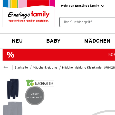
Mehr von Ernsting’s family
Keine Suchvorschläge gefund
NEU
BABY
MÄDCHEN
50%
Startseite
Mädchenkleidung
Mädchenkleidung Kleinkinder (98-12
NACHHALTIG
Leider
Artikel leider ausverkauft
ausverkauft