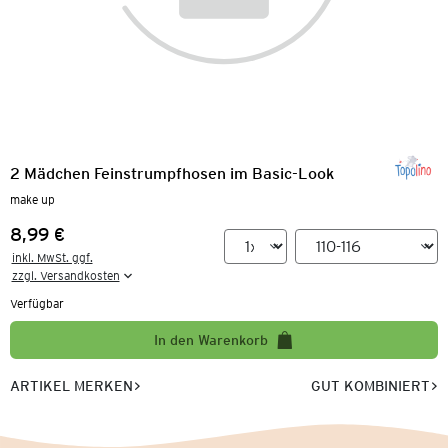
2 Mädchen Feinstrumpfhosen im Basic-Look
make up
8,99 €
Preis:
inkl. MwSt. ggf.

zzgl. Versandkosten
Verfügbar
In den Warenkorb
ARTIKEL MERKEN
GUT KOMBINIERT