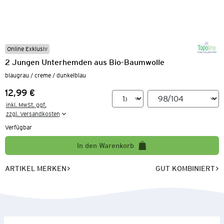
Online Exklusiv
2 Jungen Unterhemden aus Bio-Baumwolle
blaugrau / creme / dunkelblau
12,99 €
Preis:
inkl. MwSt. ggf.

zzgl. Versandkosten
Verfügbar
In den Warenkorb
ARTIKEL MERKEN
GUT KOMBINIERT