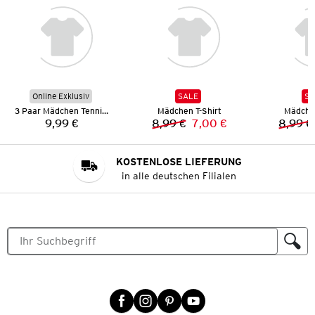
Online Exklusiv
SALE
SA
3 Paar Mädchen Tennissocken
Mädchen T-Shirt
Mädchen
9,99 €
8,99 €
7,00 €
8,99 €
Preis:
Vorheriger Preis:
Neuer Preis:
KOSTENLOSE LIEFERUNG
in alle deutschen Filialen