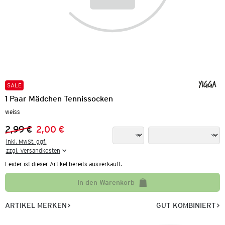
SALE
1 Paar Mädchen Tennissocken
weiss
2,99 €
2,00 €
Vorheriger Preis:
Neuer Preis:
inkl. MwSt. ggf.

zzgl. Versandkosten
Leider ist dieser Artikel bereits ausverkauft.
In den Warenkorb
ARTIKEL MERKEN
GUT KOMBINIERT