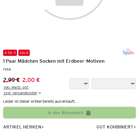
4 für 3
SALE
1 Paar Mädchen Socken mit Erdbeer-Motiven
rosa
2,99 €
2,00 €
Vorheriger Preis:
Neuer Preis:
inkl. MwSt. ggf.

zzgl. Versandkosten
Leider ist dieser Artikel bereits ausverkauft.
In den Warenkorb
ARTIKEL MERKEN
GUT KOMBINIERT