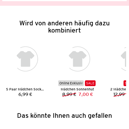
Wird von anderen häufig dazu
kombiniert
Online Exklusiv
SALE
SA
5 Paar Mädchen Socken
Mädchen Sonnenhut
6,99 €
8,99 €
7,00 €
12,99 €
Preis:
Vorheriger Preis:
Neuer Preis:
Das könnte Ihnen auch gefallen