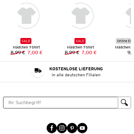
SALE
SALE
Online Exk
Mädchen T-Shirt
Mädchen T-Shirt
Mädchen L
8,99 €
7,00 €
8,99 €
7,00 €
9,
Vorheriger Preis:
Neuer Preis:
Vorheriger Preis:
Neuer Preis:
KOSTENLOSE LIEFERUNG
in alle deutschen Filialen